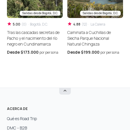
Salidas desde
Bogotá, D.C.
Salidas desde
Bogotá, D.C.
5.00
(
0
)
·
Bogotá, D.C.
4.88
(
12
)
·
La Calera
Tras las cascadas secretas de
Caminata a Cuchillas de
C
Pacho y el nacimiento del río
Siecha Parque Nacional
T
negro en Cundinamarca
Natural Chingaza
d
Desde
$173.000
Desde
$199.000
por persona
por persona
ACERCA DE
Qué es Road Trip
DMC - B2B