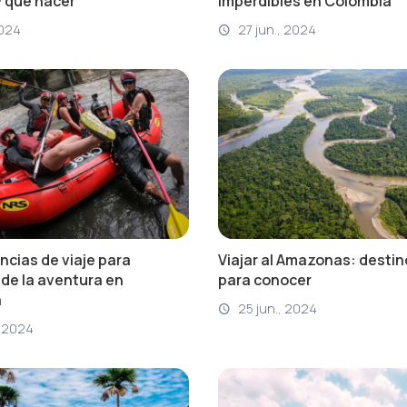
 qué hacer
imperdibles en Colombia
2024
27 jun., 2024
ncias de viaje para
Viajar al Amazonas: desti
de la aventura en
para conocer
a
25 jun., 2024
, 2024