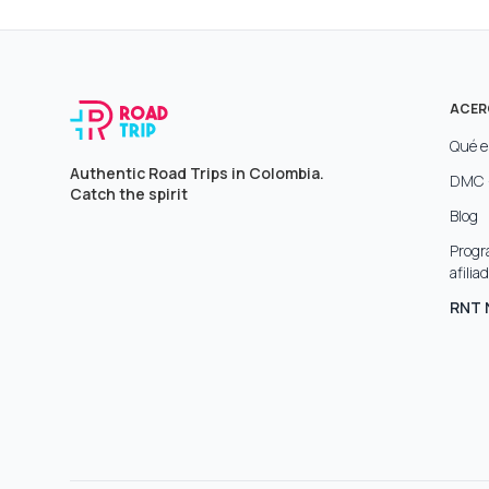
ACER
Qué e
Authentic Road Trips in Colombia.
DMC 
Catch the spirit
Blog
Progr
afilia
RNT 