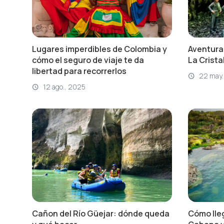
Lugares imperdibles de Colombia y
Aventura
cómo el seguro de viaje te da
La Crista
libertad para recorrerlos
22 may.
12 ago., 2025
Cañon del Río Güejar: dónde queda
Cómo lleg