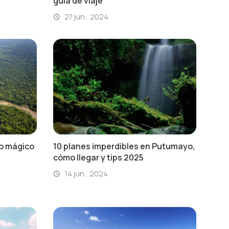
guía de viaje
27 jun., 2024
no mágico
10 planes imperdibles en Putumayo,
cómo llegar y tips 2025
14 jun., 2024