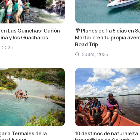
 en Las Quinchas: Cañón
🌴 Planes de 1 a 5 días en 
lina y los Guácharos
Marta: crea tu propia aven
Road Trip
, 2025
23 abr., 2025
ar a Termales de la
10 destinos de naturaleza