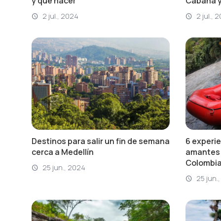
y qué hacer
Cabana y
2 jul., 2024
2 jul., 
Destinos para salir un fin de semana
6 experie
cerca a Medellín
amantes 
Colombi
25 jun., 2024
25 jun.