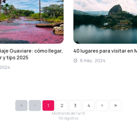
iaje Guaviare: cómo llegar,
40 lugares para visitar en 
 y tips 2025
6 may., 2024
 2024
1
2
3
4
Mostrando del
1
al
16
55
registro
s