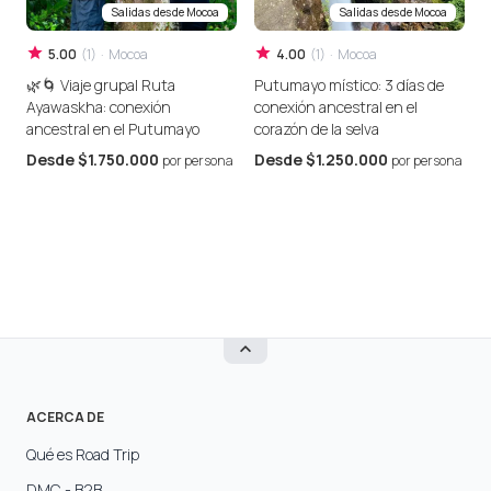
Salidas desde
Mocoa
Salidas desde
Mocoa
5.00
(
1
)
·
Mocoa
4.00
(
1
)
·
Mocoa
🌿🌀 Viaje grupal Ruta
Putumayo místico: 3 días de
N
Ayawaskha: conexión
conexión ancestral en el
S
ancestral en el Putumayo
corazón de la selva
G
C
Desde
$1.750.000
Desde
$1.250.000
por persona
por persona
M
ACERCA DE
Qué es Road Trip
DMC - B2B