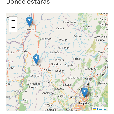
Dónde estarás
+
−
Leaflet