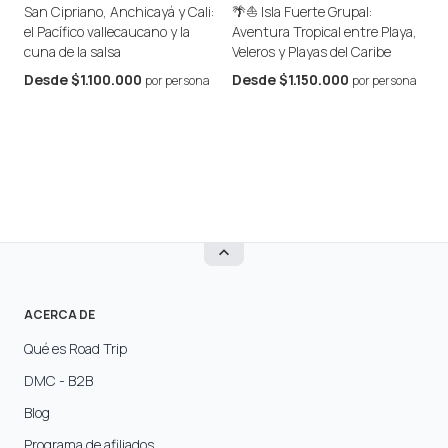
San Cipriano, Anchicayá y Cali:
🌴⛵ Isla Fuerte Grupal:
A
el Pacífico vallecaucano y la
Aventura Tropical entre Playa,
F
cuna de la salsa
Veleros y Playas del Caribe
P
Desde
$1.100.000
Desde
$1.150.000
por persona
por persona
ACERCA DE
Qué es Road Trip
DMC - B2B
Blog
Programa de afiliados