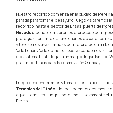
Nuestro recorrido comienza en la ciudad de
Pereira
parada para tomar el desayuno, luego visitaremos la
recorrido, hasta el sector de Brisas, puerta de ingre
Nevados
, donde realizaremos el proceso de ingreso
protegida por parte de funcionarios de parques naci
y tendremos unas paradas de interpretación ambient
Valle Lunar y Valle de las Tumbas, ascendemos la mo
ecosistema hasta llegar a un mágico lugar llamado
Va
gran importancia para la cosmovisión Quimbaya.
Luego descenderemos y tomaremos un rico almuerzo 
Termales del Otoño
, donde podemos descansar de l
aguas termales. Luego abordamos nuevamente el tra
Pereira.