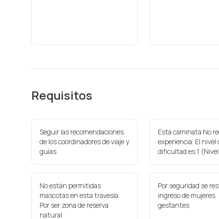
Requisitos
Seguir las recomendaciones
Esta caminata No re
de los coordinadores de viaje y
experiencia. El nivel
guías.
dificultad es 1 (Nivel
No están permitidas
Por seguridad se res
mascotas en esta travesía.
ingreso de mujeres
Por ser zona de reserva
gestantes
natural.