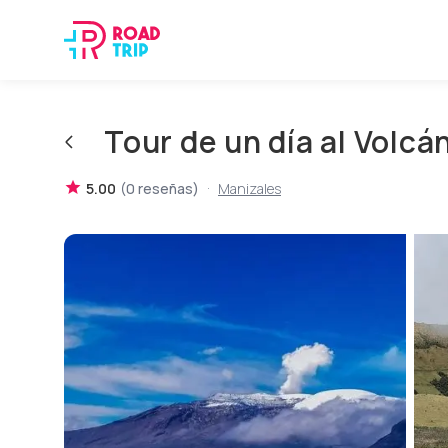
Tour de un día al Volcá
·
5.00
(
0
reseñas
)
Manizales