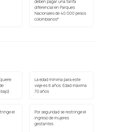
deben pagar una tarifa
diferencial en Parques
Nacionales de 40.000 pesos
colombianos*
quiere
La edad mínima para este
 de
viaje es 6 años. Edad máxima
 bajo).
70 años
tringe el
Por seguridad se restringe el
ingreso de mujeres
gestantes