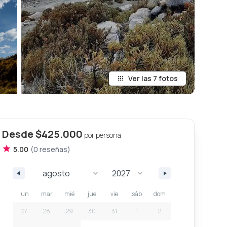
Ver las 7 fotos
Desde
$425.000
por persona
5.00
(
0
reseña
s
)
lun
mar
mié
jue
vie
sáb
dom
27
28
29
30
31
1
2