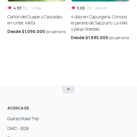
4.93
(
6
)
·
Uribe
5.00
(
0
)
·
Acandí
Cañón del Guape y Cascadas
4 días en Capurganá: Conoce
C
en Uribe, Meta
el paraíso de Sapzurro, La Miel
C
y playa Soledad
V
Desde
$1.090.000
por persona
M
Desde
$1.695.000
por persona
ACERCA DE
Qué es Road Trip
DMC - B2B