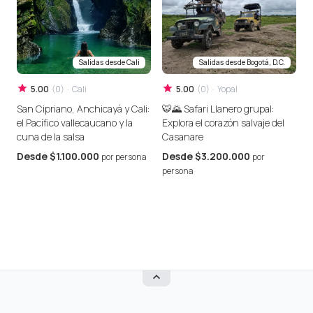
Salidas desde
Cali
Salidas desde
Bogotá, D.C.
5.00
(
0
)
·
Cali
5.00
(
0
)
·
Yopal
San Cipriano, Anchicayá y Cali:
🐯🌄 Safari Llanero grupal:
R
el Pacífico vallecaucano y la
Explora el corazón salvaje del
P
cuna de la salsa
Casanare
C
C
Desde
$1.100.000
Desde
$3.200.000
por persona
por
persona
p