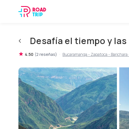
Desafía el tiempo y la
·
4.50
(
2
reseñas
)
Bucaramanga - Zapatoca - Barichara 