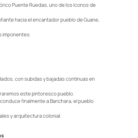
órico Puente Ruedas, uno de los íconos de
iante hacia el encantador pueblo de Guane,
es imponentes.
ados, con subidas y bajadas continuas en
raremos este pintoresco pueblo.
conduce finalmente a Barichara, el pueblo
les y arquitectura colonial.
os