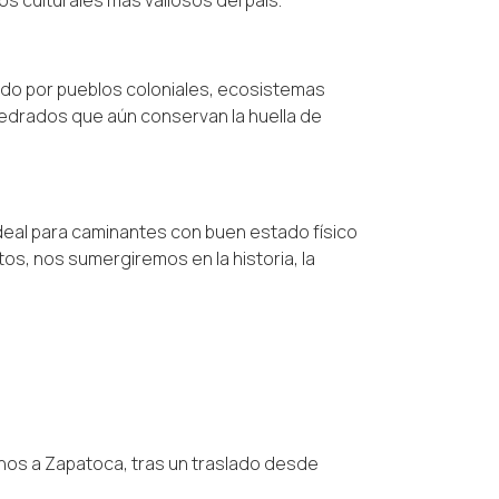
ios culturales más valiosos del país.
do por pueblos coloniales, ecosistemas
drados que aún conservan la huella de
ideal para caminantes con buen estado físico
os, nos sumergiremos en la historia, la
os a Zapatoca, tras un traslado desde