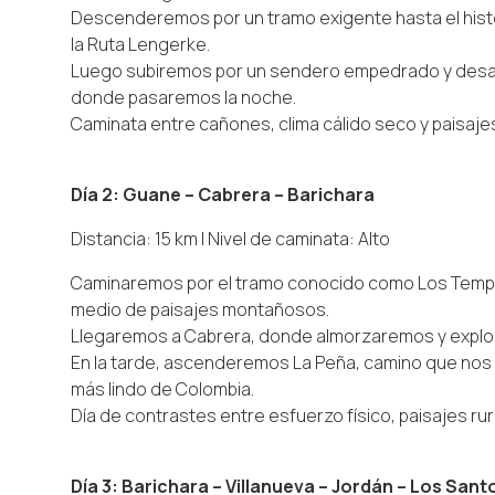
Descenderemos por un tramo exigente hasta el hist
la Ruta Lengerke.
Luego subiremos por un sendero empedrado y desaf
donde pasaremos la noche.
Caminata entre cañones, clima cálido seco y paisaj
Día 2: Guane – Cabrera – Barichara
Distancia: 15 km | Nivel de caminata: Alto
Caminaremos por el tramo conocido como Los Templ
medio de paisajes montañosos.
Llegaremos a Cabrera, donde almorzaremos y explo
En la tarde, ascenderemos La Peña, camino que nos 
más lindo de Colombia.
Día de contrastes entre esfuerzo físico, paisajes rura
Día 3: Barichara – Villanueva – Jordán – Los Sant