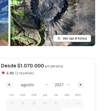
Ver las 8 fotos
Desde
$1.070.000
por persona
4.50
(
2
reseña
s
)
lun
mar
mié
jue
vie
sáb
dom
27
28
29
30
31
1
2